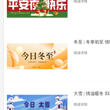
阅读详情
冬至 | 冬寒初至 
阅读详情
大雪 | 情溢暖冬 
阅读详情