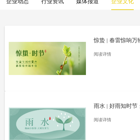
企业动态
行业资讯
媒体报道
企业文化
惊蛰 | 春雷惊响
阅读详情
雨水 | 好雨知时节
阅读详情