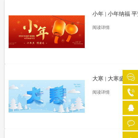
小年 | 小年纳福 
阅读详情
大寒 | 大寒盛寒 
阅读详情