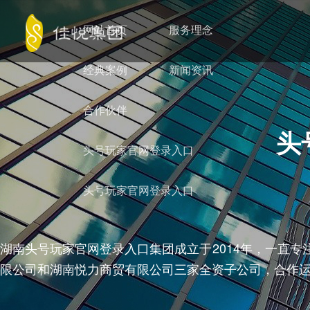
网站首页
服务理念
经典案例
新闻资讯
合作伙伴
头
头号玩家官网登录入口
头号玩家官网登录入口
湖南头号玩家官网登录入口集团成立于2014年，
限公司和湖南悦力商贸有限公司三家全资子公司，合作运营快乐FM