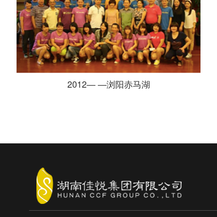
2012— —浏阳赤马湖