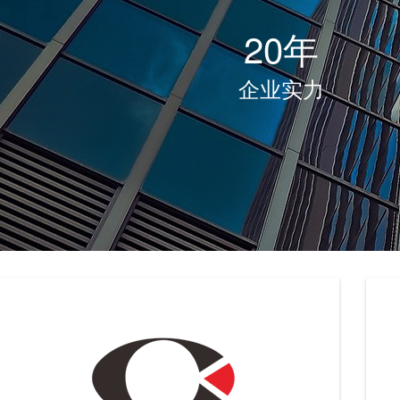
20年
企业实力