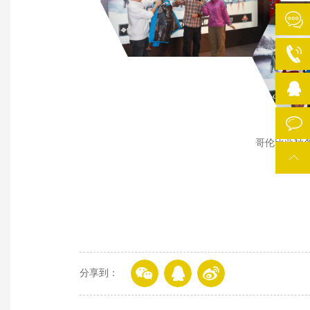
哥伦比亚秋
分享到：