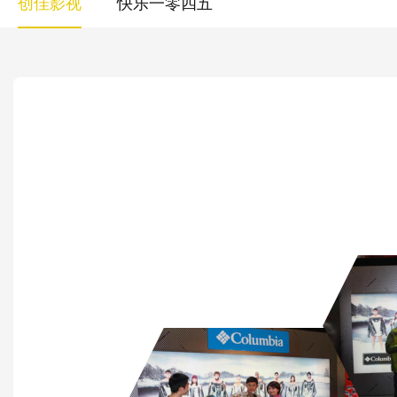
创佳影视
快乐一零四五